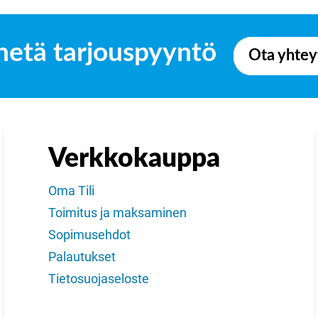
hetä tarjouspyyntö
Ota yhtey
Verkkokauppa
Oma Tili
Toimitus ja maksaminen
Sopimusehdot
Palautukset
Tietosuojaseloste