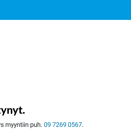
tynyt.
eys myyntiin puh.
09 7269 0567
.