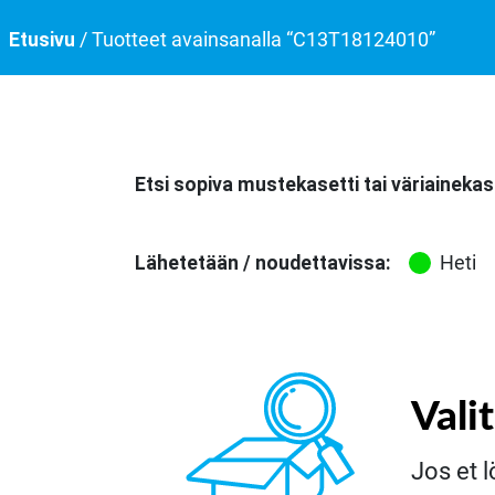
Etusivu
/ Tuotteet avainsanalla “C13T18124010”
Etsi sopiva mustekasetti tai väriainekas
Lähetetään / noudettavissa:
Heti
Vali
Jos et l