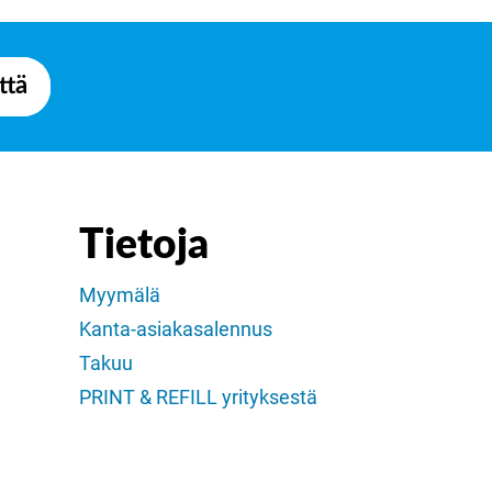
ttä
Tietoja
Myymälä
Kanta-asiakasalennus
Takuu
PRINT & REFILL yrityksestä