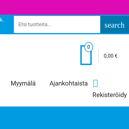
k.
Etsi:
search

0
0,00
€
Myymälä
Ajankohtaista
Rekisteröidy