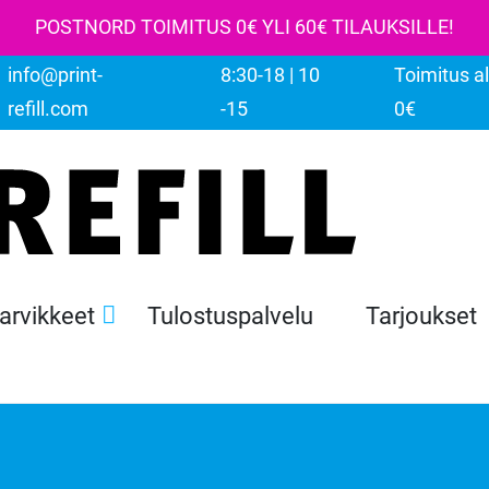
POSTNORD TOIMITUS 0€ YLI 60€ TILAUKSILLE!
info@print-
8:30-18 | 10
Toimitus al
refill.com
-15
0€
tarvikkeet
Tulostuspalvelu
Tarjoukset