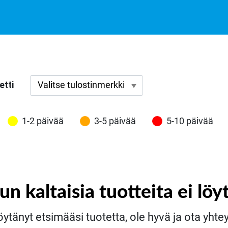
etti
1-2 päivää
3-5 päivää
5-10 päivää
tun kaltaisia tuotteita ei löy
öytänyt etsimääsi tuotetta, ole hyvä ja ota yht