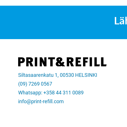
Lä
Siltasaarenkatu 1, 00530 HELSINKI
(09) 7269 0567
Whatsapp: +358 44 311 0089
info@print-refill.com