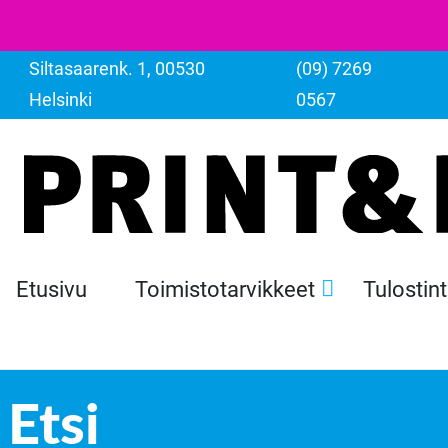
Siltasaarenk. 1, 00530
(09) 7269
Helsinki
0567
Etusivu
Toimistotarvikkeet
Tulostin
Etsi