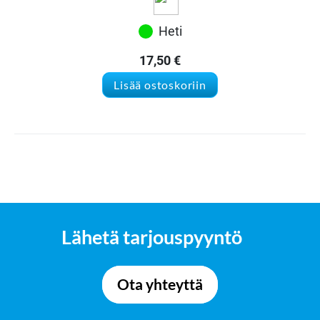
Heti
17,50
€
Lisää ostoskoriin
Lähetä tarjouspyyntö
Ota yhteyttä