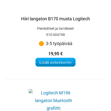
Hiiri langaton B170 musta Logitech
Pienlaitteet ja tarvikkeet
910-004798
3-5 työpäivää
19,95
€
Lisää ostoskoriin