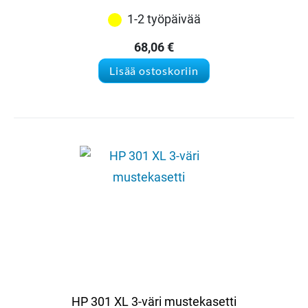
1-2 työpäivää
68,06
€
Lisää ostoskoriin
HP 301 XL 3-väri mustekasetti