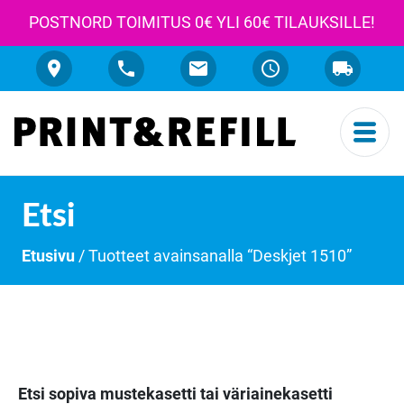
POSTNORD TOIMITUS 0€ YLI 60€ TILAUKSILLE!
Etsi
Etusivu
/ Tuotteet avainsanalla “Deskjet 1510”
Etsi sopiva mustekasetti tai väriainekasetti