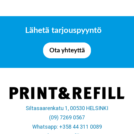
Lähetä tarjouspyyntö
Ota yhteyttä
Siltasaarenkatu 1, 00530 HELSINKI
(09) 7269 0567
Whatsapp: +358 44 311 0089