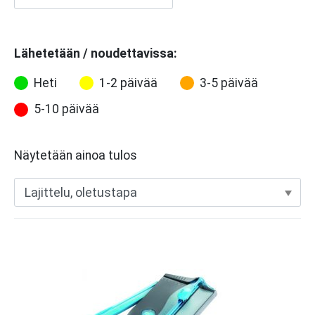
Lähetetään / noudettavissa:
Heti
1-2 päivää
3-5 päivää
5-10 päivää
Näytetään ainoa tulos