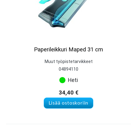
Paperileikkuri Maped 31 cm
Muut työpistetarvikkeet
04894110
Heti
34,40
€
Lisää ostoskoriin