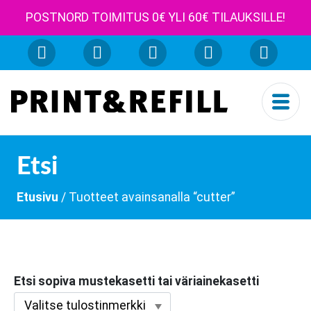
POSTNORD TOIMITUS 0€ YLI 60€ TILAUKSILLE!
Etsi
Etusivu
/ Tuotteet avainsanalla “cutter”
Etsi sopiva mustekasetti tai väriainekasetti